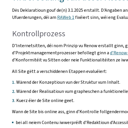
Dës Deklaratioun gouf de(n)
3.1.2025
erstallt. D'Angaben an
Ufuerderungen, déi am
RAWeb 1
fixéiert sinn, wéi eng Eval
Kontrollprozess
D'Internetsitten, déi nom Prinzip vu Renow erstallt ginn, 
d’Projektmanagementprozesser befollegt ginn a
d’Renow
d’Konformitéit vu Sitten oder neie Funktionalitéiten ze iw
All Site gëtt a verschiddenen Etappen evaluéiert:
Wärend der Konzeptioun vun der Struktur vum Inhalt.
Wärend der Realisatioun vum grapheschen a funktionelle
Kuerz éier de Site online geet.
Wann de Site bis online ass, ginn d’Kontrolle follgenderm
bei all neiem Contenu iwwerpréift d’Redaktioun d’Accessi