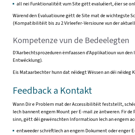
all nei Funktionalitéit vum Site gëtt evaluéiert, éier se on
Wärend den Evaluatioune gëtt de Site mat de wichtegste 
(Kompatibilitéit bis zu 2 Virleefer-Versioune vun der aktuell
Kompetenze vun de Bedeelegten
D’Aarbechtsprozeduren ëmfaassen d’Applikatioun vun den I
Entwécklung).
Eis Mataarbechter hunn dat néidegt Wëssen an déi néideg Ko
Feedback a Kontakt
Wann Dir e Problem mat der Accessibilitéit feststellt, sché
Iech bannent engem Mount per E-mail ze äntweren. Fir de P
sinn, gëtt déi gewënschten Informatioun Iech an engem acc
entweeder schrëftlech an engem Dokument oder enger E