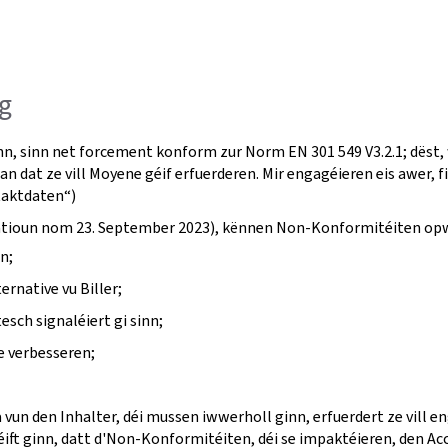
g
nn, sinn net forcement konform zur Norm EN 301 549 V3.2.1; dëst,
an dat ze vill Moyene géif erfuerderen. Mir engagéieren eis awer, 
taktdaten“)
fikatioun nom 23. September 2023), kënnen Non-Konformitéiten op
n;
ernative vu Biller;
ch signaléiert gi sinn;
e verbesseren;
a vun den Inhalter, déi mussen iwwerholl ginn, erfuerdert ze vill 
ft ginn, datt d'Non-Konformitéiten, déi se impaktéieren, den Acc