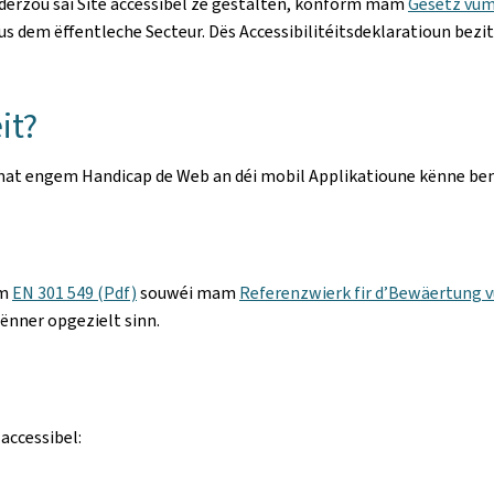
 derzou säi Site accessibel ze gestalten, konform mam
Gesetz vum
s dem ëffentleche Secteur. Dës Accessibilitéitsdeklaratioun bezi
it?
une mat engem Handicap de Web an déi mobil Applikatioune kënne be
rm
EN 301 549 (Pdf)
souwéi mam
Referenzwierk fir d’Bewäertung v
ënner opgezielt sinn.
accessibel: