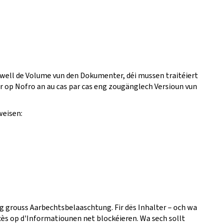
 well de Volume vun den Dokumenter, déi mussen traitéiert
fir op Nofro an au cas par cas eng zougänglech Versioun vun
weisen:
eng grouss Aarbechtsbelaaschtung. Fir dës Inhalter ‒ och wa
ès op d'Informatiounen net blockéieren. Wa sech sollt