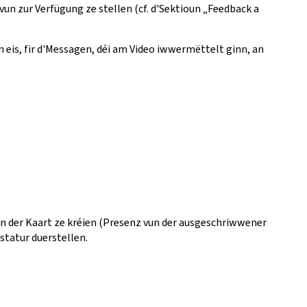
vun zur Verfügung ze stellen (cf. d'Sektioun „Feedback a
 eis, fir d'Messagen, déi am Video iwwermëttelt ginn, an
vun der Kaart ze kréien (Presenz vun der ausgeschriwwener
astatur duerstellen.