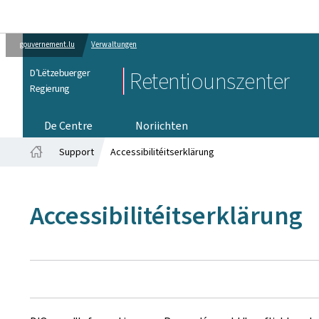
gouvernement.lu
Verwaltungen
D’Lëtzebuerger
Retentiounszenter
Regierung
De Centre
Noriichten
Support
Accessibilitéitserklärung
Startsäit
Accessibilitéitserklärung