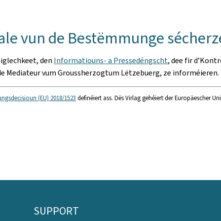
nhale vun de Bestëmmunge sécherz
éiglechkeet, den
Informatiouns- a Pressedéngscht
, dee fir d’Kont
 de Mediateur vum Groussherzogtum Lëtzebuerg, ze informéieren.
ungsdecisioun (EU) 2018/1523
definéiert ass. Dës Virlag gehéiert der Europäescher U
SUPPORT