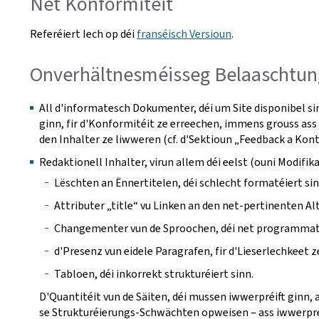
Net Konformitéit
Referéiert Iech op déi
franséisch Versioun
.
Onverhältnesméisseg Belaaschtun
All d'informatesch Dokumenter, déi um Site disponibel si
ginn, fir d'Konformitéit ze erreechen, immens grouss ass 
den Inhalter ze liwweren (cf. d'Sektioun „Feedback a Kon
Redaktionell Inhalter, virun allem déi eelst (ouni Modi
Lëschten an Ënnertitelen, déi schlecht formatéiert sin
Attributer „title“ vu Linken an den net-pertinenten Alt
Changementer vun de Sproochen, déi net programmates
d'Presenz vun eidele Paragrafen, fir d'Lieserlechkeet z
Tabloen, déi inkorrekt strukturéiert sinn.
D'Quantitéit vun de Säiten, déi mussen iwwerpréift ginn, 
se Strukturéierungs-Schwächten opweisen ‒ ass iwwerpréi