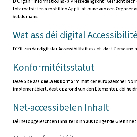
D'Organ
"Informatiouns- a Pressedéngscht"
verflicht sech
Internetsitten a mobillen Applikatioune vun den Organer au
Subdomains.
Wat ass déi digital Accessibilité
D’Zil vun der digitaler Accessibilitéit ass et, datt Perso
Konformitéitsstatut
Dëse Site ass
deelweis konform
mat der europäescher No
implementéiert, dëst opgrond vun den Elementer, déi heidr
Net-accessibelen Inhalt
Déi hei opgelëschten Inhalter sinn aus follgende Grënn net 