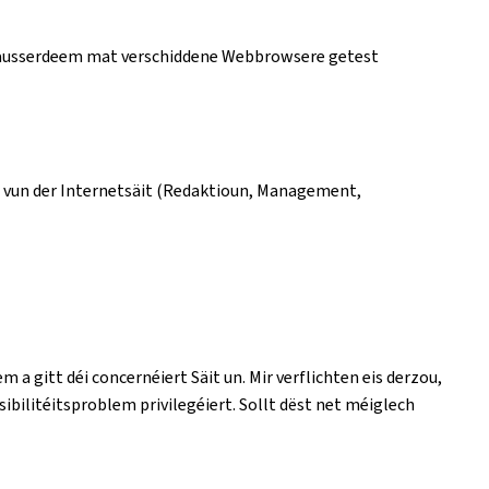
t ausserdeem mat verschiddene Webbrowsere getest
n vun der Internetsäit (Redaktioun, Management,
em a gitt déi concernéiert Säit un. Mir verflichten eis derzou,
bilitéitsproblem privilegéiert. Sollt dëst net méiglech