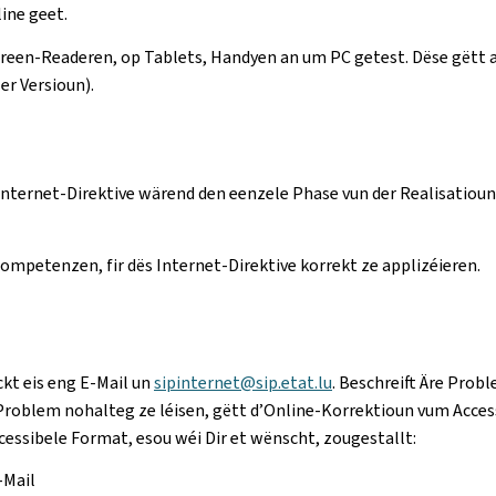
line geet.
Screen-Readeren, op Tablets, Handyen an um PC getest. Dëse gët
er Versioun).
nternet-Direktive wärend den eenzele Phase vun der Realisatiou
mpetenzen, fir dës Internet-Direktive korrekt ze applizéieren.
ckt eis eng E-Mail un
sipinternet@sip.etat.lu
. Beschreift Äre Probl
roblem nohalteg ze léisen, gëtt d’Online-Korrektioun vum Accessi
essibele Format, esou wéi Dir et wënscht, zougestallt:
-Mail