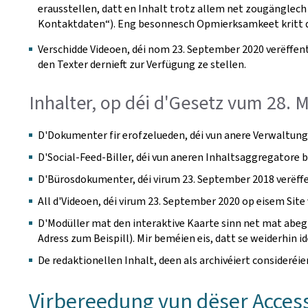
erausstellen, datt en Inhalt trotz allem net zougänglech 
Kontaktdaten“). Eng besonnesch Opmierksamkeet kritt d'
Verschidde Videoen, déi nom 23. September 2020 verëffent
den Texter dernieft zur Verfügung ze stellen.
Inhalter, op déi d'Gesetz vum 28. 
D'Dokumenter fir erofzelueden, déi vun anere Verwaltunge
D'Social-Feed-Biller, déi vun aneren Inhaltsaggregatore b
D'Bürosdokumenter, déi virum 23. September 2018 verëffen
All d'Videoen, déi virum 23. September 2020 op eisem Site 
D'Modüller mat den interaktive Kaarte sinn net mat abegr
Adress zum Beispill). Mir beméien eis, datt se weiderhin i
De redaktionellen Inhalt, deen als archivéiert consideréi
Virbereedung vun dëser Access