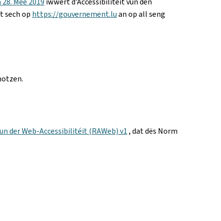
 28. Mee 2019
iwwert d’Accessibilitéit vun den
tt sech op
https://gouvernement.lu
an op all seng
notzen.
un der Web-Accessibilitéit (RAWeb) v1
, dat dës Norm