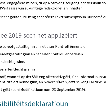
ass, engagéiere mir eis, fir op Nofro eng zougänglech Versioun do
Verfaasse vun zukünftege redaktionellen Inhalter.
lecht goufen, hu keng adaptéiert Texttranskriptioun. Mir beméien
Mee 2019 sech net applizéiert
 bereetgestallt ginn an net eiser Kontroll ënnerleien.
ereetgestallt ginn an net eiser Kontroll ënnerleien.
tlecht gi sinn.
verëffentlecht gi sinn.
aff, wann et op der Säit eng Alternativ gëtt, fir d'Informatioun 
dentifizéiert kënne ginn, an iwwerpréiwen, datt se keng Fal fir d'T
ert gëtt (ouni Modifikatioun nom 23. September 2019).
ibilitéitsdeklaratioun