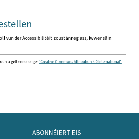
estellen
roll vun der Accessibilitéit zoustänneg ass, iwwer säin
nioun a gëtt ënner enger
"Creative Commons Attribution 4.0 International"
-
ABONNÉIERT EIS