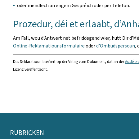
oder mëndlech an engem Gespréich oder per Telefon.
Prozedur, déi et erlaabt, d’A
Am Fall, wou d’Äntwert net befriddegend wier, hutt Dir d’M
Online-Reklamatiounsformulaire
oder
d’Ombudspersoun
,
Dës Deklaratioun baséiert op der Virlag vum Dokument, dat an der
Ausféier
Lizenz verëffentlecht.
Fousszeil
RUBRICKEN