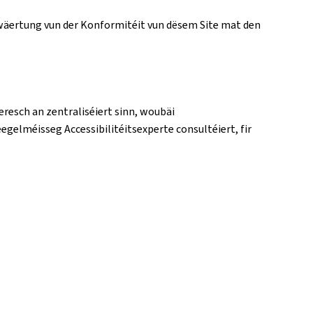
Bewäertung vun der Konformitéit vun dësem Site mat den
eresch an zentraliséiert sinn, woubäi
eegelméisseg Accessibilitéitsexperte consultéiert, fir