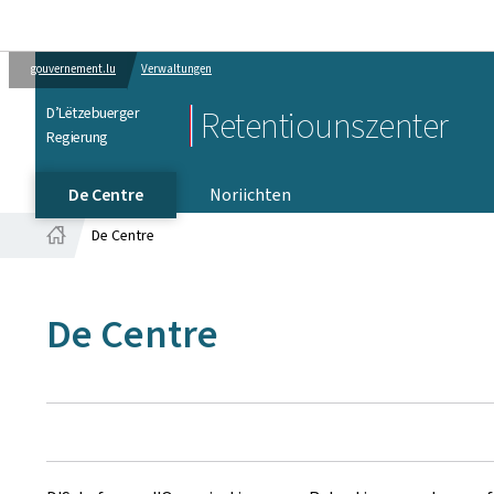
gouvernement.lu
Verwaltungen
D’Lëtzebuerger
Retentiounszenter
Regierung
De Centre
Noriichten
De Centre
Startsäit
De Centre