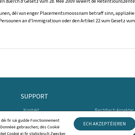
n duerch d'Gesetz vum 28. Mee 2009 iwwert de Retentiounszenter
ounen, déi vun enger Placementsmoossnam betraff sinn, applizéie
e Persounen an d'Immigratioun oder den Artikel 22 vum Gesetz vu
SUPPORT
Kontakt
Rechtlech Aspekter
 déi fir säi gudde Fonctionnement
ECH AKZEPTÉIEREN
Sitemap
Accessibilitéitserklä
h Donnéeë gebrauchen; dës Cookië
tiel Cookië gi fir statistesch Zwecker