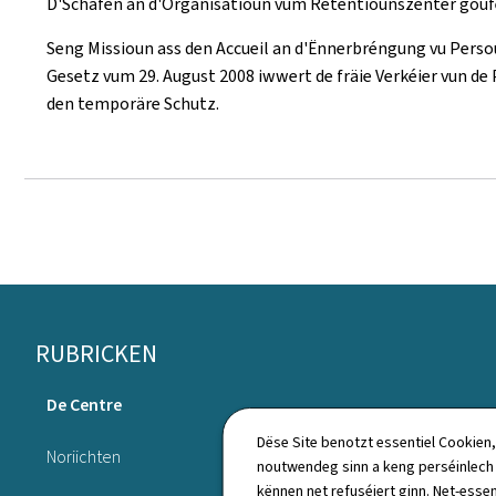
D'Schafen an d'Organisatioun vum Retentiounszenter goufe
Seng Missioun ass den Accueil an d'Ënnerbréngung vu Pers
Gesetz vum 29. August 2008 iwwert de fräie Verkéier vun d
den temporäre Schutz.
Fousszeil
RUBRICKEN
De Centre
Annuaire
Dëse Site benotzt essentiel Cookien,
Noriichten
noutwendeg sinn a keng perséinlec
kënnen net refuséiert ginn. Net-essen