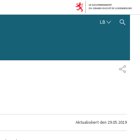
LËTZEBUERGE
LB
SHOW HIDE SEARCH
SHARE
Aktualiséiert den
29.05.2019