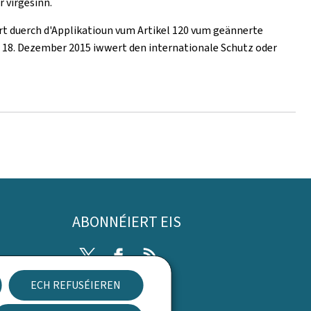
 virgesinn.
rt duerch d'Applikatioun vum Artikel 120 vum geännerte
m 18. Dezember 2015 iwwert den internationale Schutz oder
ABONNÉIERT EIS
Twitter
Facebook
RSS
ECH REFUSÉIEREN
rung