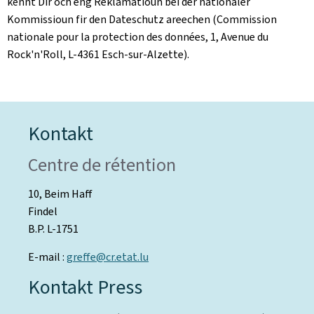
kënnt Dir och eng Reklamatioun bei der nationaler
Kommissioun fir den Dateschutz areechen (Commission
nationale pour la protection des données, 1, Avenue du
Rock'n'Roll, L-4361 Esch-sur-Alzette).
Kontakt
Centre de rétention
10, Beim Haff
Findel
B.P. L-1751
E-mail :
greffe@cr.etat.lu
Kontakt Press