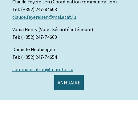
Claude Feyereisen (Coordination communication)
Tel: (+352) 247-84603
claude.feyereisen@mai.etat.lu
Vania Henry (Volet Sécurité intérieure)
Tel: (+352) 247-74660
Danielle Neuhengen
Tel: (+352) 247-74654
communication@mai.etat.lu
ANNUAIRE