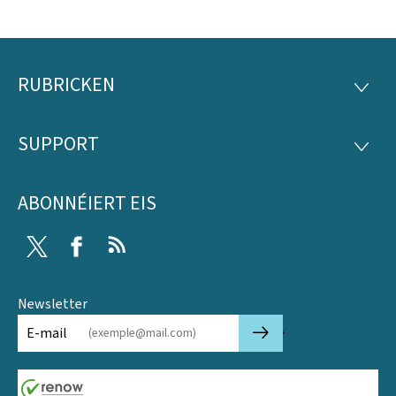
RUBRICKEN
Fousszeil
RUBRI
SUPPORT
SUPP
ABONNÉIERT EIS
Twitter
Facebook
RSS
Newsletter
🡒
E-mail