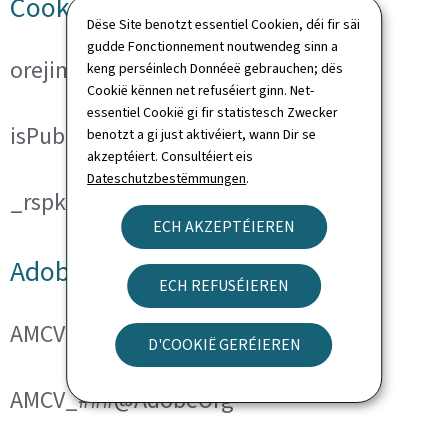
Cookies techniques
Dëse Site benotzt essentiel Cookien, déi fir säi
gudde Fonctionnement noutwendeg sinn a
orejime
keng perséinlech Donnéeë gebrauchen; dës
Cookië kënnen net refuséiert ginn. Net-
essentiel Cookië gi fir statistesch Zwecker
isPublicWebsite
benotzt a gi just aktivéiert, wann Dir se
akzeptéiert. Consultéiert eis
Dateschutzbestëmmungen
.
_rspkrLoadCore (ReadSpeaker)
ECH AKZEPTÉIEREN
Adobe Analytics
ECH REFUSÉIEREN
AMCVS_###@AdobeOrg
D'COOKIË GERÉIEREN
AMCV_###@AdobeOrg