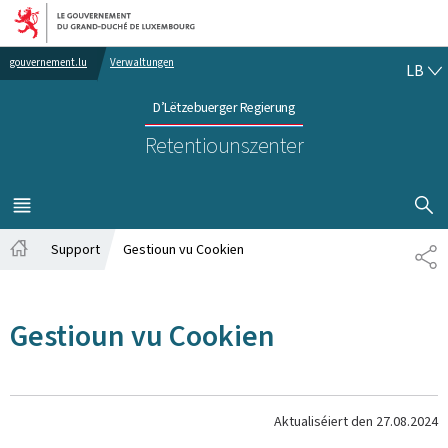
Bei den Haaptmenü goen
Bei den Inhalt goen
LË
gouvernement.lu
Verwaltungen
LB
D’Lëtzebuerger Regierung
Retentiounszenter
SHOW H
MENÜ
HAAPT-
Support
Gestioun vu Cookien
SH
Startsäit
Gestioun vu Cookien
Aktualiséiert den
27.08.2024