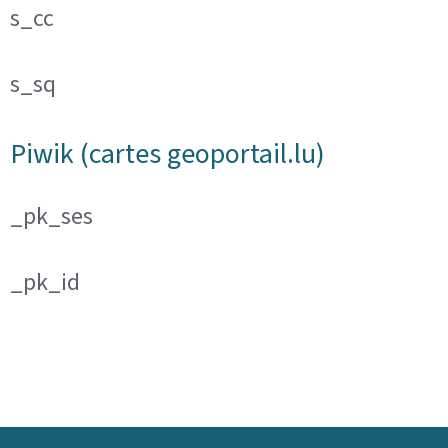
s_cc
s_sq
Piwik (cartes geoportail.lu)
_pk_ses
_pk_id